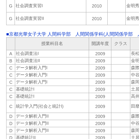
社会調査実習I
金明
G
2010
社会調査実習II
金明
G
2010
■京都光華女子大学 人間科学部 人間関係学科(人間関係学部 人
授業科目名
開講年度
クラス
社会調査法I
長
A
2009
社会調査法II
金
B
2009
データ解析入門I
森
C
2009
データ解析入門I
中
C
2009
データ解析入門I
森
C
2009
基礎統計I
土
C
2009
基礎統計I
高
C
2009
統計学入門(社会と統計I)
田
C
2009
データ解析入門II
森
D
2009
データ解析入門II
中
D
2009
データ解析入門II
森
D
2009
基礎統計II
土
D
2009