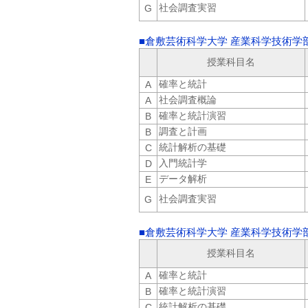
社会調査実習
G
■倉敷芸術科学大学 産業科学技術学
授業科目名
確率と統計
A
社会調査概論
A
確率と統計演習
B
調査と計画
B
統計解析の基礎
C
入門統計学
D
データ解析
E
社会調査実習
G
■倉敷芸術科学大学 産業科学技術学
授業科目名
確率と統計
A
確率と統計演習
B
統計解析の基礎
C