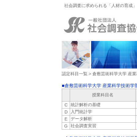
社会調査に求められる「人材の育成」
認定科目一覧 > 倉敷芸術科学大学 産
■倉敷芸術科学大学 産業科学技術学部
授業科目名
統計解析の基礎
C
入門統計学
D
データ解析
E
社会調査実習
G