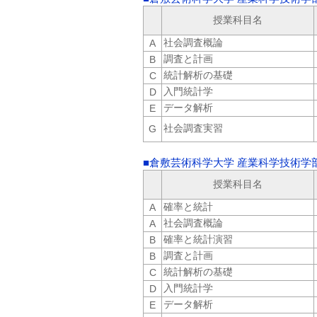
授業科目名
社会調査概論
A
調査と計画
B
統計解析の基礎
C
入門統計学
D
データ解析
E
社会調査実習
G
■倉敷芸術科学大学 産業科学技術学
授業科目名
確率と統計
A
社会調査概論
A
確率と統計演習
B
調査と計画
B
統計解析の基礎
C
入門統計学
D
データ解析
E