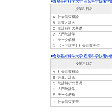
■倉敷芸術科学大学 産業科学技術学部
授業科目名
社会調査概論
A
調査と計画
B
統計解析の基礎
C
入門統計学
D
データ解析
E
【不開講等】社会調査実習
G
■倉敷芸術科学大学 産業科学技術学部
授業科目名
社会調査概論
A
調査と計画
B
統計解析の基礎
C
入門統計学
D
データ解析
E
社会調査実習
G