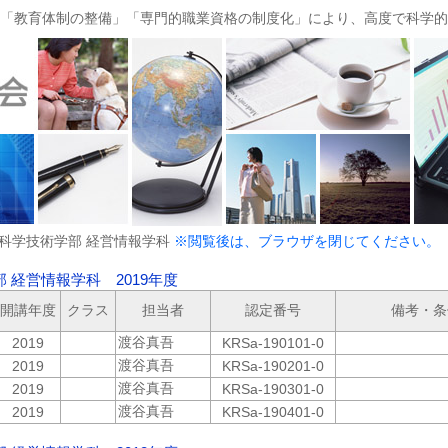
「教育体制の整備」「専門的職業資格の制度化」により、高度で科学的
業科学技術学部 経営情報学科
※閲覧後は、ブラウザを閉じてください。
 経営情報学科 2019年度
開講年度
クラス
担当者
認定番号
備考・条
渡谷真吾
2019
KRSa-190101-0
渡谷真吾
2019
KRSa-190201-0
渡谷真吾
2019
KRSa-190301-0
渡谷真吾
2019
KRSa-190401-0