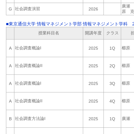
廣瀬
社会調査演習
G
2026
原 
■東京通信大学 情報マネジメント学部 情報マネジメント学科 2
授業科目名
開講年度
クラス
社会調査概論I
櫛原
A
2025
1Q
社会調査概論II
櫛原
A
2025
2Q
社会調査概論I
櫛原
A
2025
3Q
社会調査概論II
櫛原
A
2025
4Q
社会調査方法論I
廣瀬
B
2025
1Q