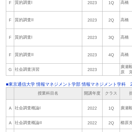
質的調査I
高橋
F
2023
1Q
質的調査II
高橋
F
2023
2Q
質的調査I
高橋
F
2023
3Q
質的調査II
高橋
F
2023
4Q
廣瀬
社会調査演習
G
2023
原 
■東京通信大学 情報マネジメント学部 情報マネジメント学科 2
授業科目名
開講年度
クラス
社会調査概論I
廣瀬
A
2022
1Q
社会調査概論II
櫛原
A
2022
2Q